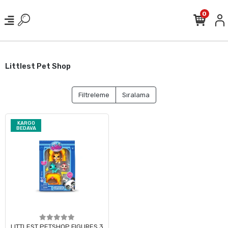
0
Littlest Pet Shop
Filtreleme
Sıralama
KARGO
BEDAVA
LITTLEST PETSHOP FIGURES 3