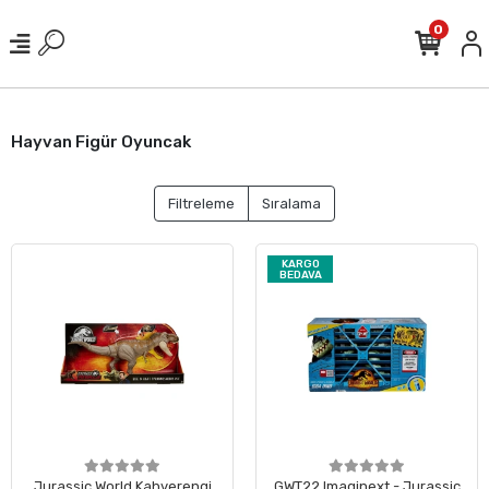
0
Hayvan Figür Oyuncak
Filtreleme
Sıralama
KARGO
BEDAVA
Jurassic World Kahverengi
GWT22 Imaginext - Jurassic