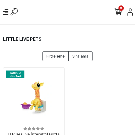
0
LITTLE LIVE PETS
Filtreleme
Sıralama
KARGO
BEDAVA
LLP Sesli ve İnteraktif Gotta