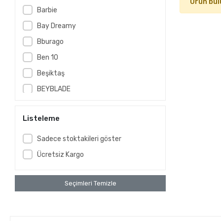
Ürün bul
Barbie
Bay Dreamy
Bburago
Ben 10
Beşiktaş
BEYBLADE
BeybladeX
Listeleme
CARS
CLEMENTONI
Sadece stoktakileri göster
Club Petz Funny
Ücretsiz Kargo
Cocomelon
Cry Babies
Seçimleri Temizle
Disney
DİSNEY CARS