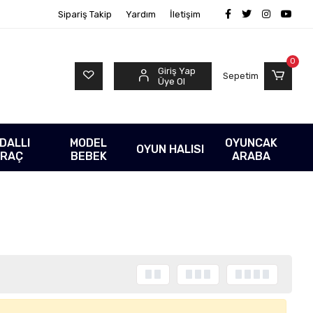
Sipariş Takip
Yardım
İletişim
0
Giriş Yap
Sepetim
Üye Ol
DALLI
MODEL
OYUNCAK
OYUN HALISI
RAÇ
BEBEK
ARABA