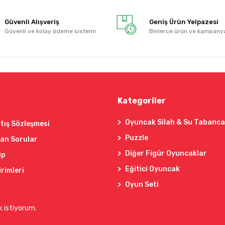
Güvenli Alışveriş
Geniş Ürün Yelpazesi
Güvenli ve kolay ödeme sistemi
Binlerce ürün ve kampany
Kategoriler
Oyuncak Silah & Su Tabanca
tış Sözleşmesi
Puzzle
lan Sorular
Diğer Figür Oyuncaklar
ip
Eğitici Oyuncak
irimleri
Oyun Seti
k istiyorum.