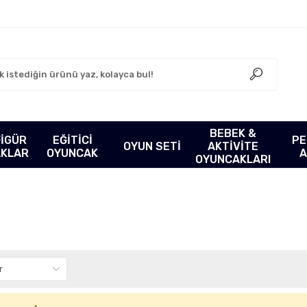
BEBEK &
FİGÜR
EĞİTİCİ
PE
OYUN SETİ
AKTİVİTE
AKLAR
OYUNCAK
A
OYUNCAKLARI