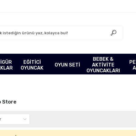
BEBEK &
FİGÜR
EĞİTİCİ
PE
OYUN SETİ
AKTİVİTE
AKLAR
OYUNCAK
A
OYUNCAKLARI
 Store