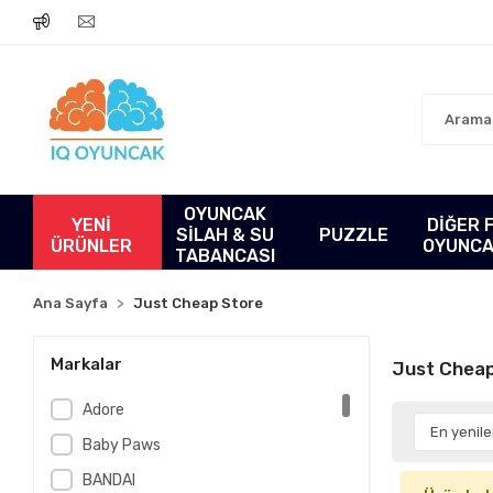
OYUNCAK
YENİ
DİĞER 
SİLAH & SU
PUZZLE
ÜRÜNLER
OYUNC
TABANCASI
Ana Sayfa
Just Cheap Store
Markalar
Just Cheap
Adore
Baby Paws
BANDAI