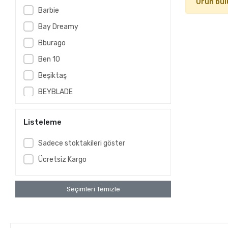
Ürün bul
Barbie
Bay Dreamy
Bburago
Ben 10
Beşiktaş
BEYBLADE
BeybladeX
Listeleme
CARS
CLEMENTONI
Sadece stoktakileri göster
Club Petz Funny
Ücretsiz Kargo
Cocomelon
Cry Babies
Seçimleri Temizle
Disney
DİSNEY CARS