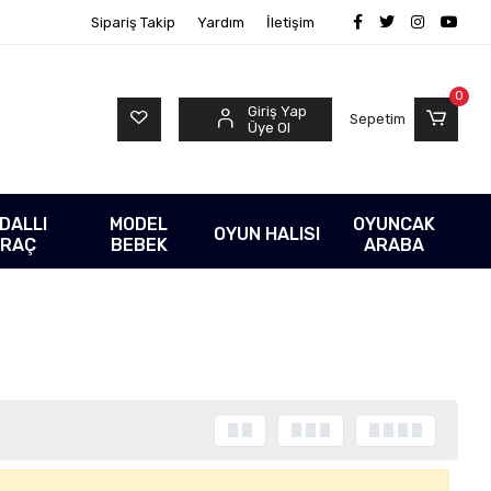
Sipariş Takip
Yardım
İletişim
0
Giriş Yap
Sepetim
Üye Ol
DALLI
MODEL
OYUNCAK
OYUN HALISI
RAÇ
BEBEK
ARABA