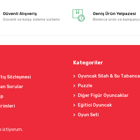
Güvenli Alışveriş
Geniş Ürün Yelpazesi
Güvenli ve kolay ödeme sistemi
Binlerce ürün ve kampany
Kategoriler
Oyuncak Silah & Su Tabanca
tış Sözleşmesi
Puzzle
lan Sorular
Diğer Figür Oyuncaklar
ip
Eğitici Oyuncak
irimleri
Oyun Seti
k istiyorum.