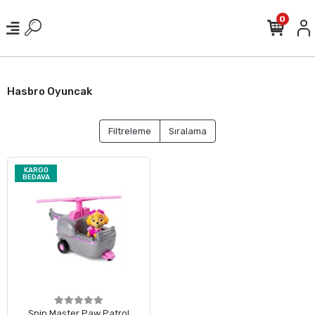
0
Hasbro Oyuncak
Filtreleme
Sıralama
KARGO
BEDAVA
Spin Master Paw Patrol