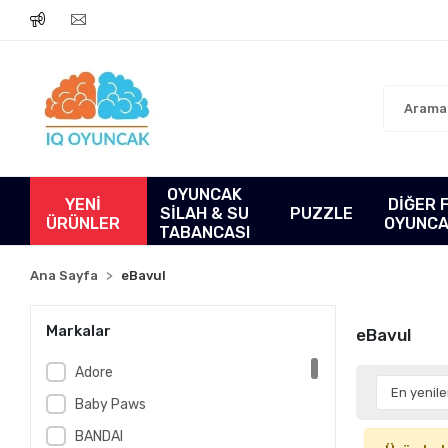
OYUNCAK
YENİ
DİĞER 
SİLAH & SU
PUZZLE
ÜRÜNLER
OYUNC
TABANCASI
Ana Sayfa
eBavul
Markalar
eBavul
Adore
Baby Paws
BANDAI