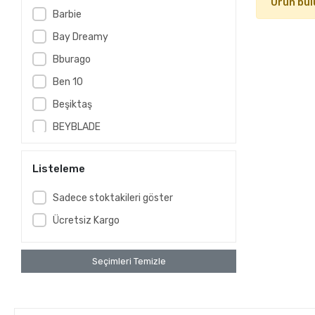
Ürün bul
Barbie
Bay Dreamy
Bburago
Ben 10
Beşiktaş
BEYBLADE
BeybladeX
Listeleme
CARS
CLEMENTONI
Sadece stoktakileri göster
Club Petz Funny
Ücretsiz Kargo
Cocomelon
Cry Babies
Seçimleri Temizle
Disney
DİSNEY CARS