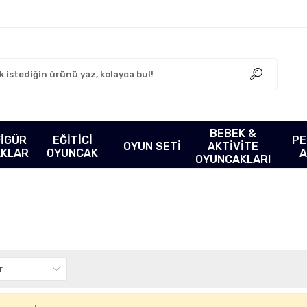
BEBEK &
FİGÜR
EĞİTİCİ
PE
OYUN SETİ
AKTİVİTE
AKLAR
OYUNCAK
A
OYUNCAKLARI