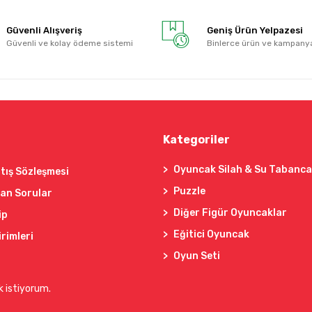
Güvenli Alışveriş
Geniş Ürün Yelpazesi
Güvenli ve kolay ödeme sistemi
Binlerce ürün ve kampany
Kategoriler
Oyuncak Silah & Su Tabanca
tış Sözleşmesi
Puzzle
lan Sorular
Diğer Figür Oyuncaklar
ip
Eğitici Oyuncak
irimleri
Oyun Seti
k istiyorum.