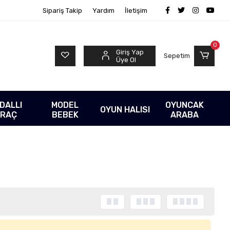
Sipariş Takip
Yardım
İletişim
0
Giriş Yap
Sepetim
Üye Ol
DALLI
MODEL
OYUNCAK
OYUN HALISI
RAÇ
BEBEK
ARABA