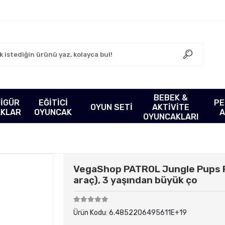
BEBEK &
FİGÜR
EĞİTİCİ
PE
OYUN SETİ
AKTİVİTE
AKLAR
OYUNCAK
A
OYUNCAKLARI
VegaShop PATROL Jungle Pups R
araç), 3 yaşından büyük ço
Ürün Kodu:
6.4852206495611E+19