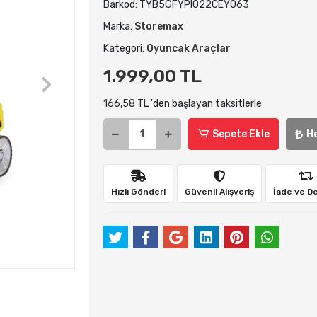
Barkod:
TYB5GFYPIO22CEYO63
Marka:
Storemax
Kategori:
Oyuncak Araçlar
1.999,00 TL
166,58 TL 'den başlayan taksitlerle
Sepete Ekle
H
Hızlı Gönderi
Güvenli Alışveriş
İade ve D