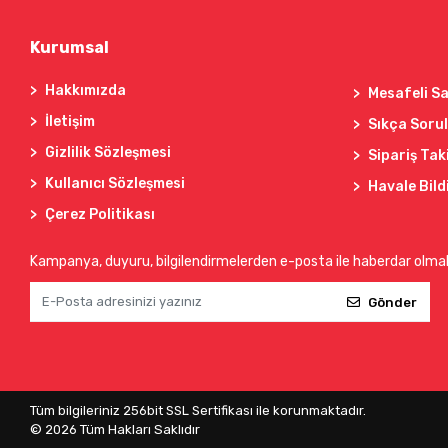
Kurumsal
Hakkımızda
Mesafeli Sa
İletişim
Sıkça Soru
Gizlilik Sözleşmesi
Sipariş Tak
Kullanıcı Sözleşmesi
Havale Bild
Çerez Politikası
Kampanya, duyuru, bilgilendirmelerden e-posta ile haberdar olma
Gönder
Tüm bilgileriniz 256bit SSL Sertifikası ile korunmaktadır.
©
2026
Tüm Hakları Saklıdır