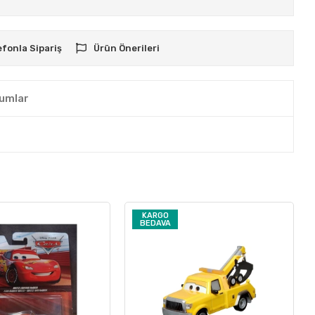
efonla Sipariş
Ürün Önerileri
umlar
KARGO
BEDAVA