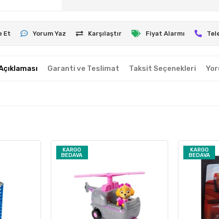
e Et
Yorum Yaz
Karşılaştır
Fiyat Alarmı
Tel
Açıklaması
Garanti ve Teslimat
Taksit Seçenekleri
Yor
KARGO
KARGO
BEDAVA
BEDAVA