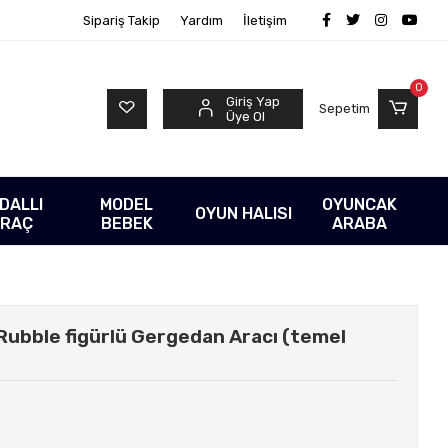
Sipariş Takip
Yardım
İletişim
0
Giriş Yap
Sepetim
Üye Ol
DALLI
MODEL
OYUNCAK
OYUN HALISI
RAÇ
BEBEK
ARABA
ubble figürlü Gergedan Aracı (temel