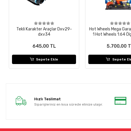
Tekli Karakter Araçlar Dxv29-
Hot Wheels Mega Gara
dxv34
1 Hot Wheels 1:64 Öl
Dahil, Sarmal As
645,00 TL
5.700,00 
Sepete Ekle
Sepete Ek
Hızlı Teslimat
Siparişleriniz en kısa sürede elinize ulaşır.