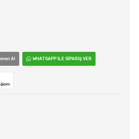
emen Al
WHATSAPP İLE SİPARİŞ VER
eğişim