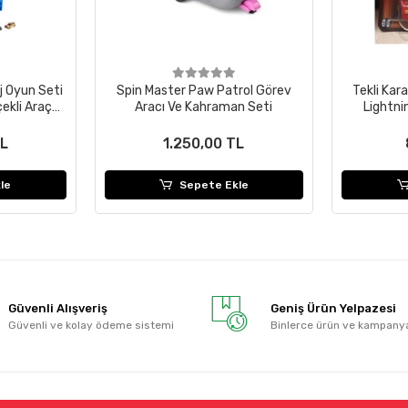
j Oyun Seti
Spin Master Paw Patrol Görev
Tekli Kar
çekli Araç
Aracı Ve Kahraman Seti
Lightn
ansör
TL
1.250,00 TL
le
Sepete Ekle
Güvenli Alışveriş
Geniş Ürün Yelpazesi
Güvenli ve kolay ödeme sistemi
Binlerce ürün ve kampany