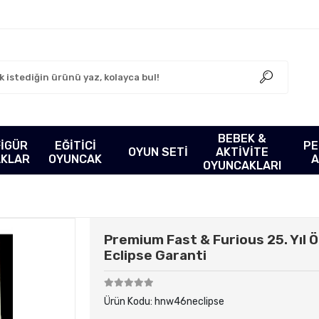
BEBEK &
FİGÜR
EĞİTİCİ
PE
OYUN SETİ
AKTİVİTE
AKLAR
OYUNCAK
A
OYUNCAKLARI
Premium Fast & Furious 25. Yıl Ö
Eclipse Garanti
Ürün Kodu:
hnw46neclipse