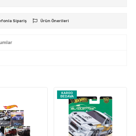
efonla Sipariş
Ürün Önerileri
umlar
KARGO
BEDAVA