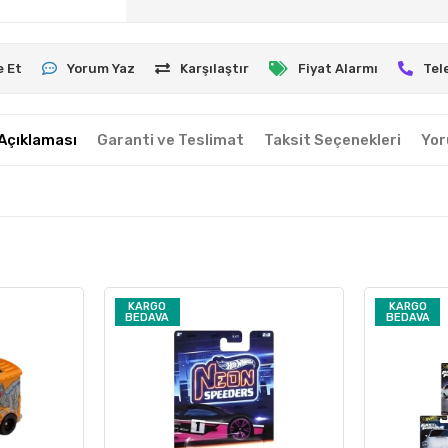
e Et
Yorum Yaz
Karşılaştır
Fiyat Alarmı
Tel
Açıklaması
Garanti ve Teslimat
Taksit Seçenekleri
Yor
KARGO
KARGO
BEDAVA
BEDAVA