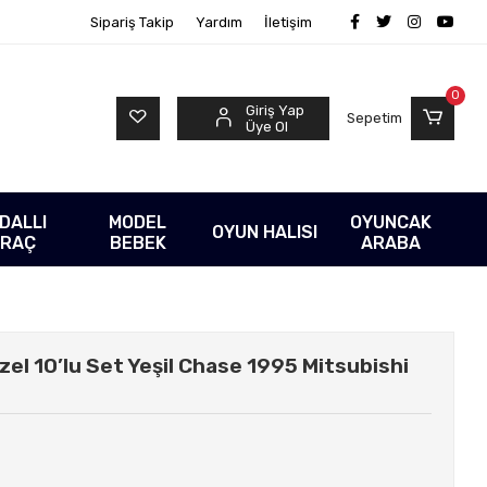
Sipariş Takip
Yardım
İletişim
0
Giriş Yap
Sepetim
Üye Ol
DALLI
MODEL
OYUNCAK
OYUN HALISI
RAÇ
BEBEK
ARABA
zel 10’lu Set Yeşil Chase 1995 Mitsubishi