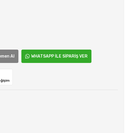
emen Al
WHATSAPP İLE SİPARİŞ VER
eğişim