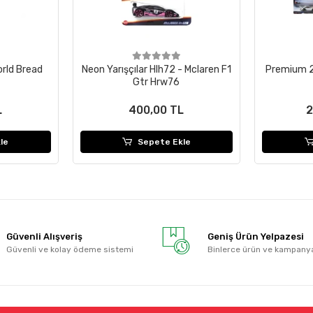
rld Bread
Neon Yarışçılar Hlh72 - Mclaren F1
Premium 2
Gtr Hrw76
L
400,00 TL
2
le
Sepete Ekle
Güvenli Alışveriş
Geniş Ürün Yelpazesi
Güvenli ve kolay ödeme sistemi
Binlerce ürün ve kampany