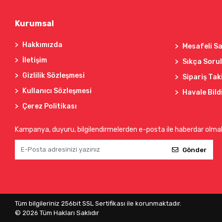
Kurumsal
Hakkımızda
Mesafeli Sa
İletişim
Sıkça Soru
Gizlilik Sözleşmesi
Sipariş Tak
Kullanıcı Sözleşmesi
Havale Bild
Çerez Politikası
Kampanya, duyuru, bilgilendirmelerden e-posta ile haberdar olma
Gönder
Tüm bilgileriniz 256bit SSL Sertifikası ile korunmaktadır.
©
2026
Tüm Hakları Saklıdır