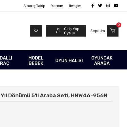
Sipariş Takip
Yardım
İletişim
0
Giriş Yap
Sepetim
Üye Ol
DALLI
MODEL
OYUNCAK
OYUN HALISI
RAÇ
BEBEK
ARABA
. Yıl Dönümü 5'li Araba Seti, HNW46-956N