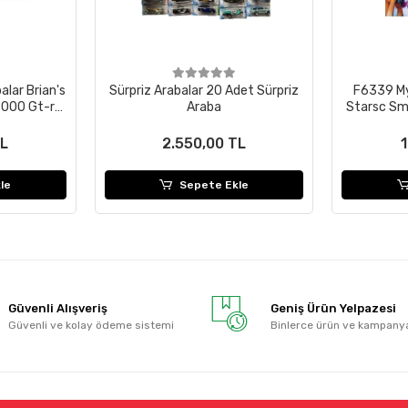
balar Brian's
Sürpriz Arabalar 20 Adet Sürpriz
F6339 My
 2000 Gt-r
Araba
Starsc Sm
TL
2.550,00 TL
le
Sepete Ekle
Güvenli Alışveriş
Geniş Ürün Yelpazesi
Güvenli ve kolay ödeme sistemi
Binlerce ürün ve kampany