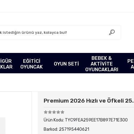
BEBEK &
FİGÜR
EĞİTİCİ
PE
OYUN SETİ
AKTİVİTE
AKLAR
OYUNCAK
A
OYUNCAKLARI
Premium 2026 Hızlı ve Öfkeli 25
Ürün Kodu:
TYC9FEA259EE17B897E71E300
Barkod:
257195440621