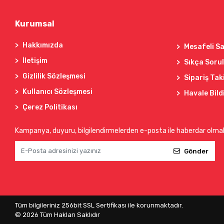
Kurumsal
Hakkımızda
Mesafeli Sa
İletişim
Sıkça Soru
Gizlilik Sözleşmesi
Sipariş Tak
Kullanıcı Sözleşmesi
Havale Bild
Çerez Politikası
Kampanya, duyuru, bilgilendirmelerden e-posta ile haberdar olma
Gönder
Tüm bilgileriniz 256bit SSL Sertifikası ile korunmaktadır.
©
2026
Tüm Hakları Saklıdır