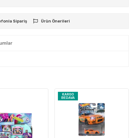
efonla Sipariş
Ürün Önerileri
umlar
KARGO
BEDAVA