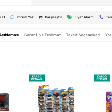
e Et
Yorum Yaz
Karşılaştır
Fiyat Alarmı
Tel
Açıklaması
Garanti ve Teslimat
Taksit Seçenekleri
Yor
KARGO
KARGO
BEDAVA
BEDAVA