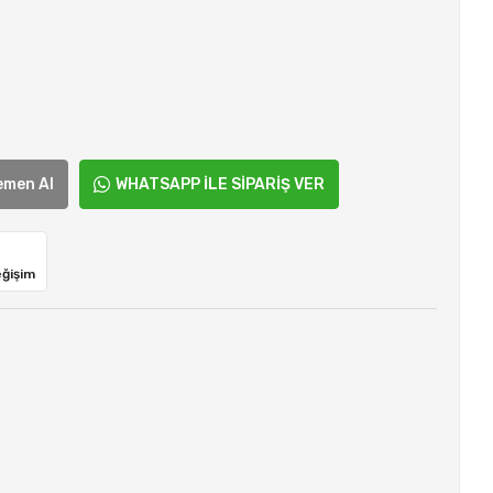
emen Al
WHATSAPP İLE SİPARİŞ VER
eğişim