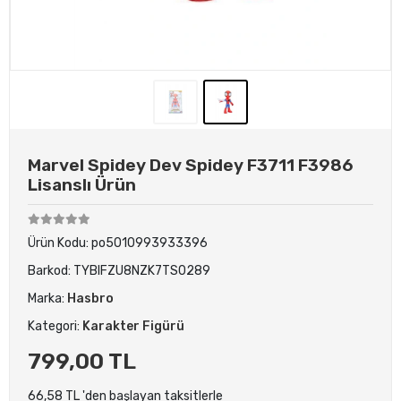
Marvel Spidey Dev Spidey F3711 F3986
Lisanslı Ürün
Ürün Kodu:
po5010993933396
Barkod:
TYBIFZU8NZK7TS0289
Marka:
Hasbro
Kategori:
Karakter Figürü
799,00 TL
66,58 TL 'den başlayan taksitlerle