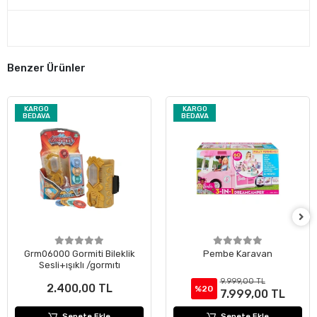
Benzer Ürünler
KARGO
KARGO
BEDAVA
BEDAVA
Grm06000 Gormiti Bileklik
Pembe Karavan
Sesli+ışıklı /gormıtı
9.999,00 TL
2.400,00 TL
%20
7.999,00 TL
Sepete Ekle
Sepete Ekle