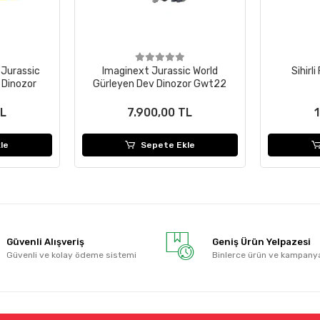
Jurassic
Imaginext Jurassic World
Sihirli
 Dinozor
Gürleyen Dev Dinozor Gwt22
TL
7.900,00 TL
1
le
Sepete Ekle
Güvenli Alışveriş
Geniş Ürün Yelpazesi
Güvenli ve kolay ödeme sistemi
Binlerce ürün ve kampany