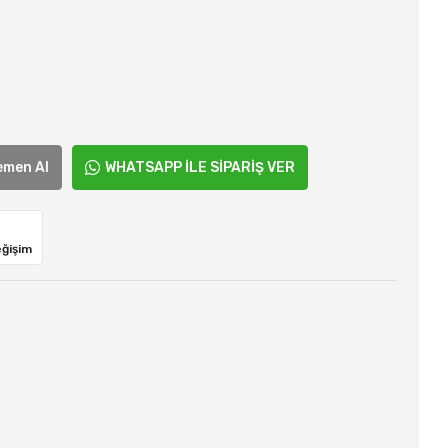
emen Al
WHATSAPP İLE SİPARİŞ VER
eğişim