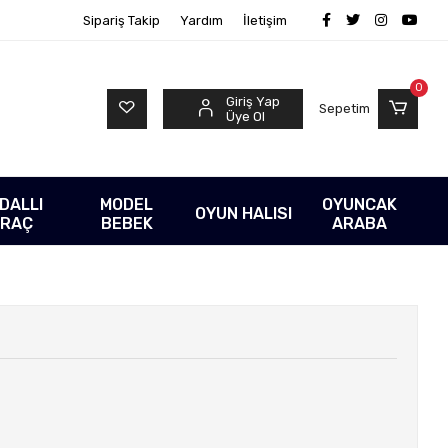
Sipariş Takip
Yardım
İletişim
0
Giriş Yap
Sepetim
Üye Ol
DALLI
MODEL
OYUNCAK
OYUN HALISI
RAÇ
BEBEK
ARABA