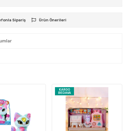
efonla Sipariş
Ürün Önerileri
umlar
KARGO
BEDAVA