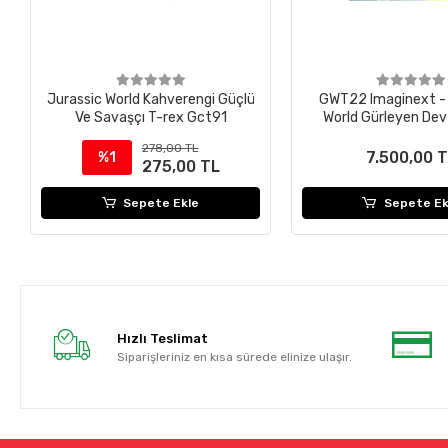
Jurassic World Kahverengi Güçlü
GWT22 Imaginext - 
Ve Savaşçı T-rex Gct91
World Gürleyen Dev
278,00 TL
7.500,00 
%1
275,00 TL
Sepete Ekle
Sepete Ek
Hızlı Teslimat
Siparişleriniz en kısa sürede elinize ulaşır.