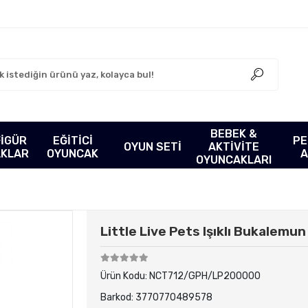
BEBEK &
FİGÜR
EĞİTİCİ
PE
OYUN SETİ
AKTİVİTE
AKLAR
OYUNCAK
A
OYUNCAKLARI
Little Live Pets Işıklı Bukalemun
Ürün Kodu:
NCT712/GPH/LP200000
Barkod:
3770770489578