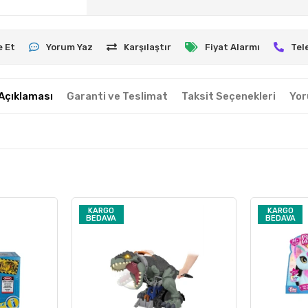
e Et
Yorum Yaz
Karşılaştır
Fiyat Alarmı
Tel
Açıklaması
Garanti ve Teslimat
Taksit Seçenekleri
Yor
KARGO
KARGO
BEDAVA
BEDAVA