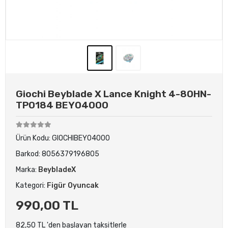
Giochi Beyblade X Lance Knight 4-80HN-
TP0184 BEY04000
Ürün Kodu:
GIOCHIBEY04000
Barkod:
8056379196805
Marka:
BeybladeX
Kategori:
Figür Oyuncak
990,00 TL
82,50 TL 'den başlayan taksitlerle