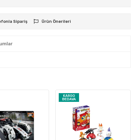
efonla Sipariş
Ürün Önerileri
umlar
KARGO
BEDAVA