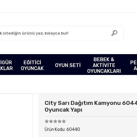
BEBEK &
FİGÜR
EĞİTİCİ
PE
OYUN SETİ
AKTİVİTE
AKLAR
OYUNCAK
A
OYUNCAKLARI
City Sarı Dağıtım Kamyonu 60440 
Oyuncak Yapı
Ürün Kodu:
60440