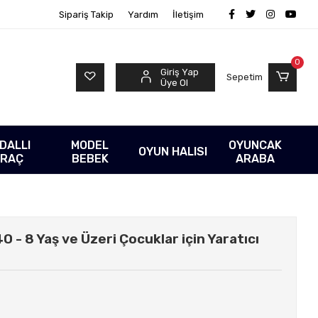
Sipariş Takip
Yardım
İletişim
0
Giriş Yap
Sepetim
Üye Ol
DALLI
MODEL
OYUNCAK
OYUN HALISI
RAÇ
BEBEK
ARABA
- 8 Yaş ve Üzeri Çocuklar için Yaratıcı