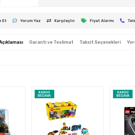
e Et
Yorum Yaz
Karşılaştır
Fiyat Alarmı
Tel
Açıklaması
Garanti ve Teslimat
Taksit Seçenekleri
Yor
KARGO
KARGO
BEDAVA
BEDAVA