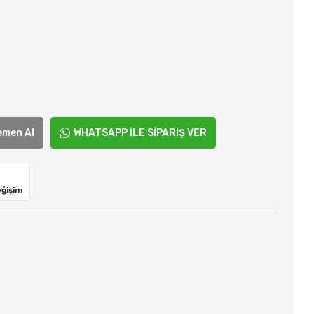
emen Al
WHATSAPP İLE SİPARİŞ VER
eğişim