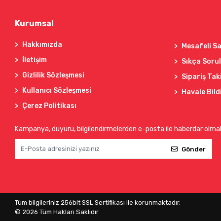
Kurumsal
Hakkımızda
Mesafeli Sa
İletişim
Sıkça Soru
Gizlilik Sözleşmesi
Sipariş Tak
Kullanıcı Sözleşmesi
Havale Bild
Çerez Politikası
Kampanya, duyuru, bilgilendirmelerden e-posta ile haberdar olma
Gönder
Tüm bilgileriniz 256bit SSL Sertifikası ile korunmaktadır.
©
2026
Tüm Hakları Saklıdır