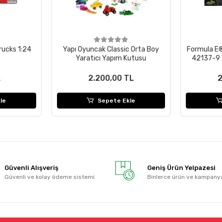
rucks 1:24
Yapı Oyuncak Classic Orta Boy
Formula E®
Yaratıcı Yapım Kutusu
42137-9 Y
Bırak Ya
L
2.200,00 TL
2
le
Sepete Ekle
Güvenli Alışveriş
Geniş Ürün Yelpazesi
Güvenli ve kolay ödeme sistemi
Binlerce ürün ve kampany